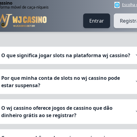
assino
🌐
Escolha 
forma móvel de caça-níqueis
Entrar
Registr
O que significa jogar slots na plataforma wj cassino?
Por que minha conta de slots no wj cassino pode
estar suspensa?
O wj cassino oferece jogos de cassino que dão
dinheiro grátis ao se registrar?