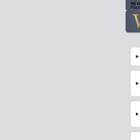
wj c
Plata