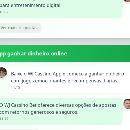
para entretenimento digital.
10:02
Ver mais respostas
pp ganhar dinheiro online
Baixe o WJ Cassino App e comece a ganhar dinheiro
com jogos emocionantes e recompensas diárias.
11:15
O WJ Cassino Bet oferece diversas opções de apostas
com retornos generosos e seguros.
11:17