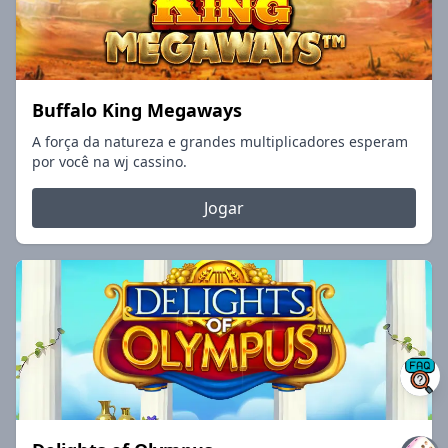
Buffalo King Megaways
A força da natureza e grandes multiplicadores esperam
por você na wj cassino.
Jogar