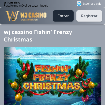
wj cassino
🌐
Escolha o país
Plataforma móvel de caça-níqueis
Entrar
Registrar
wj cassino Fishin' Frenzy
Christmas