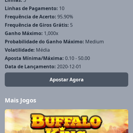
Linhas de Pagamento:
10
Frequência de Acerto:
95.90%
Frequência de Giros Grátis:
5
Ganho Máximo:
1,000x
Probabilidade do Ganho Máximo:
Medium
Volatilidade:
Média
Aposta Mínima/Máxima:
0.10 - 50.00
Data de Lançamento:
2020-12-01
Apostar Agora
Mais Jogos