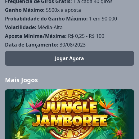
Frequência de Giros Grátis:
1 a cada 40 giros
Ganho Máximo:
5500x a aposta
Probabilidade do Ganho Máximo:
1 em 90.000
Volatilidade:
Média-Alta
Aposta Mínima/Máxima:
R$ 0,25 - R$ 100
Data de Lançamento:
30/08/2023
Jogar Agora
Mais Jogos