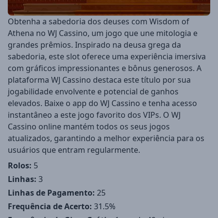
Obtenha a sabedoria dos deuses com Wisdom of
Athena no WJ Cassino, um jogo que une mitologia e
grandes prêmios. Inspirado na deusa grega da
sabedoria, este slot oferece uma experiência imersiva
com gráficos impressionantes e bônus generosos. A
plataforma WJ Cassino destaca este título por sua
jogabilidade envolvente e potencial de ganhos
elevados. Baixe o app do WJ Cassino e tenha acesso
instantâneo a este jogo favorito dos VIPs. O WJ
Cassino online mantém todos os seus jogos
atualizados, garantindo a melhor experiência para os
usuários que entram regularmente.
Rolos:
5
Linhas:
3
Linhas de Pagamento:
25
Frequência de Acerto:
31.5%